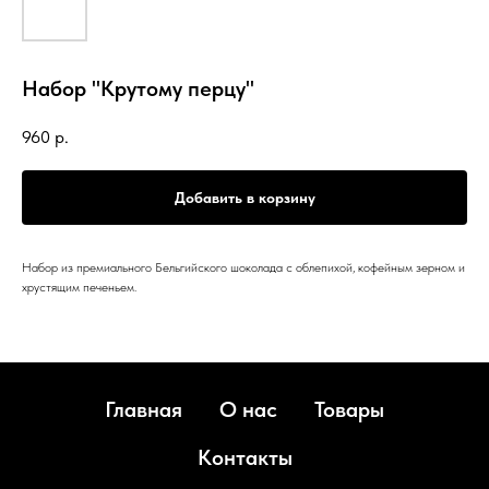
Набор "Крутому перцу"
960
р.
Добавить в корзину
Набор из премиального Бельгийского шоколада с облепихой, кофейным зерном и
хрустящим печеньем.
Главная
О нас
Товары
Контакты