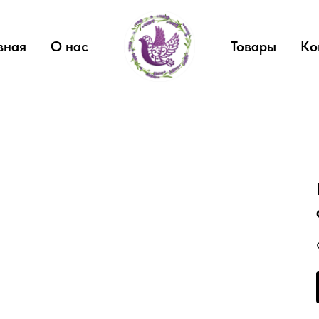
вная
О нас
Товары
Ко