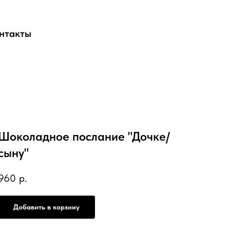
нтакты
Шоколадное послание "Дочке/
сыну"
960
р.
Добавить в корзину