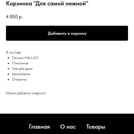
Корзинка "Для самой нежной"
4 850
р.
Добавить в корзину
В составе:
Тапочки HALLUCI
Полотенце
Гель для душа
Аромасвеча
Открытка
Можно добавить сладости.
Главная
О нас
Товары